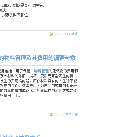
，加班，倒班是否可以解决。
解决。
在规定的时间到位。
Post in
物料管理
M的物料管理及其费用的调整与数
费用包括：用于保管、
物料管理
的建筑物的费用和
及因材料的陈旧、损坏、变质而可能发生的费
发生的费用指的是，库存材料具有的因生锈不能
折成的金额。这些费用因为产品的式样的变更经
的数量的增加成正比。如果库存的消耗方式是逐
措量的一半。
Post in
物料管理