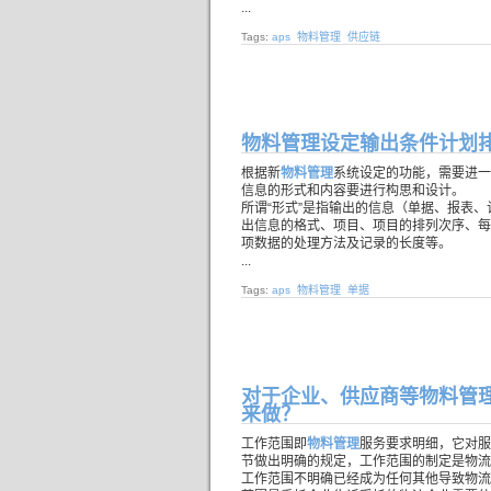
...
Tags:
aps
物料管理
供应链
物料管理设定输出条件计划
根据新
物料管理
系统设定的功能，需要进一
信息的形式和内容要进行构思和设计。
所谓“形式”是指输出的信息（单据、报表、
出信息的格式、项目、项目的排列次序、每
项数据的处理方法及记录的长度等。
...
Tags:
aps
物料管理
单据
对于企业、供应商等物料管
来做？
工作范围即
物料管理
服务要求明细，它对服
节做出明确的规定，工作范围的制定是物流
工作范围不明确已经成为任何其他导致物流