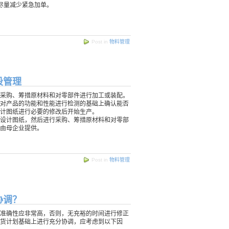
尽量减少紧急加单。
Post in
物料管理
段管理
采购、筹措原材料和对零部件进行加工或装配。
对产品的功能和性能进行检测的基础上确认能否
计图纸进行必要的修改后开始生产。
设计图纸，然后进行采购、筹措原材料和对零部
由母企业提供。
Post in
物料管理
协调？
准确性应非常高，否则，无充裕的时间进行修正
货计划基础上进行充分协调，应考虑到以下因