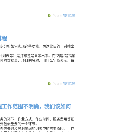
Post in
物料管理
排程
步分析如何实现这些功能。为达此目的，对输出
计划表等）是打印还是显示出来。而“内容”是指输
项的数据量、项目的名称、用什么字符表示、每
Post in
物料管理
理工作范围不明确，我们该如何
务的环节、作业方式、作业时间、服务费用等细
外包最重要的一个环节。
外包失败及黑洞出现的因素中的首要原因。工作