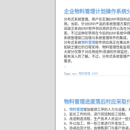
企业物料管理计划操作系统
分布式系统管理。用户在实施ERP项目时
用。当前，针对ERP产品的系统管理方案
且缺乏来自ERP软件供应商的合作以及在
家。不过这种形势将在今后的ERP系统中
系统管理接口加强与系统管理软件的集成，
分布式系统
物料管理
软件供应商正在推出补
如缺乏健壮的日程安排、物料管理性能监视
大部分仅限于对应用组件/资源的外部监控
能有深入的了解。不过，分布式系统管理产
需求。
...
Tags:
aps
物料管理
ERP
物料管理进度落后时应采取
1、
物料管理
增加瓶颈工序的人力与设备；
2、延长工作时间，进行双班制后三班制。
3、改进制造流程，生产技术人员设计一些
4、外以加工，将一些订单进行外发加工。
5、协调出货计划，由销售部门与客户协调