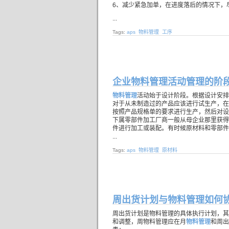
6、减少紧急加单，在进度落后的情况下，
...
Tags:
aps
物料管理
工序
企业物料管理活动管理的阶
物料管理
活动始于设计阶段。根据设计安排
对于从未制造过的产品应该进行试生产，在
按照产品规格单的要求进行生产，然后对设
下属零部件加工厂商一般从母企业那里获得
件进行加工或装配。有时候原材料和零部件
...
Tags:
aps
物料管理
原材料
周出货计划与物料管理如何
周出货计划是物料管理的具体执行计划，其
和调整，周物料管理应在月
物料管理
和周出