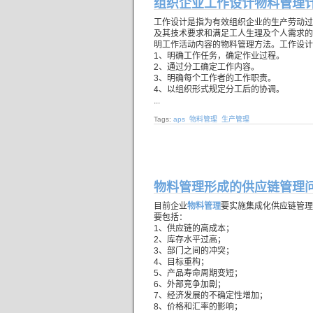
组织企业工作设计物料管理
工作设计是指为有效组织企业的生产劳动过
及其技术要求和满足工人生理及个人需求的
明工作活动内容的物料管理方法。工作设计
1、明确工作任务，确定作业过程。
2、通过分工确定工作内容。
3、明确每个工作者的工作职责。
4、以组织形式规定分工后的协调。
...
Tags:
aps
物料管理
生产管理
物料管理形成的供应链管理
目前企业
物料管理
要实施集成化供应链管理
要包括：
1、供应链的高成本；
2、库存水平过高；
3、部门之间的冲突；
4、目标重构；
5、产品寿命周期变短；
6、外部竞争加剧；
7、经济发展的不确定性增加；
8、价格和汇率的影响；