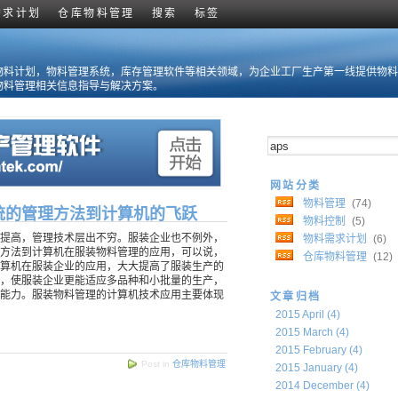
需求计划
仓库物料管理
搜索
标签
物料计划，物料管理系统，库存管理软件等相关领域，为企业工厂生产第一线提供物料
物料管理相关信息指导与解决方案。
网站分类
物料管理
(74)
统的管理方法到计算机的飞跃
物料控制
(5)
提高，管理技术层出不穷。服装企业也不例外，
物料需求计划
(6)
方法到计算机在服装物料管理的应用，可以说，
仓库物料管理
(12)
算机在服装企业的应用，大大提高了服装生产的
，使服装企业更能适应多品种和小批量的生产，
能力。服装物料管理的计算机技术应用主要体现
文章归档
2015 April (4)
2015 March (4)
2015 February (4)
Post in
仓库物料管理
2015 January (4)
2014 December (4)