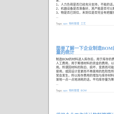
素：
1、人力负荷是否已经充分支持，不能的话
2、机器设备是否准备好，其产能是否可以
3、物是否已到位，未到位是否完全有把握
...
Tags:
aps
物料管理
工艺
简单了解一下企业制造BO
量的统计
制造BOM的材料进入库存后，用于库存的
人工费用，用于筹措材料的资金的费用，以
用。所谓因材料的陈旧、损坏、变质而可能
使用，或因设计变更而不再使用的危险性所
常会发生，所以库存费用的增加与库存材料
渐地一点一点地消耗的话，平均库存量为筹
...
Tags:
aps
物料管理
BOM